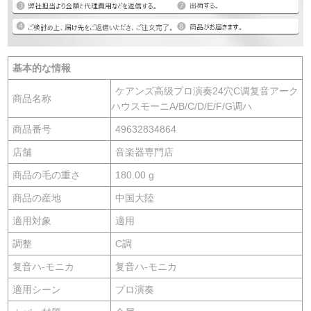
基本的な情報
ケアンズ高级プロ演奏24穴C调复音アーク
商品名称
ハウスモーニA/B/C/D/E/F/G调ハ
商品番号
49632834864
店舗
音楽器専門店
商品の毛の重さ
180.00 g
商品の産地
中国大陸
適用対象
適用
調整
C調
复音ハ-モニカ
复音ハ-モニカ
適用シーン
プロ演奏