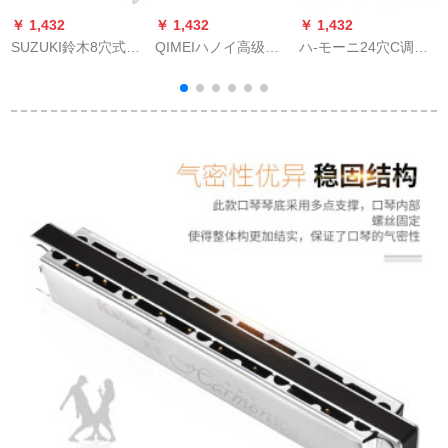
￥ 1,432
￥ 1,432
￥ 1,432
￥
SUZUKI鈴木8穴式英
QIMEIハノイ高级成
ハ-モーニ24穴C调初
E
音リカダス小中学生
人プロ演奏28穴幅音
心者大人子供ハ-モー
教育用入力鈴木SRG-
域复音C调哈ーモニカ
ニ初学入门学生自学
420・独
ジャ子供初心者音楽
演奏ハ-モーニ24穴款
器QM 28 A-5/ブラク
【紫】＋オルゴル楽
ラクラフルセト
谱