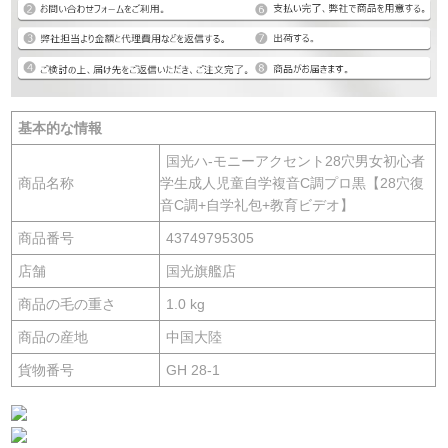
基本的な情報
国光ハ-モニーアクセント28穴男女初心者
商品名称
学生成人児童自学複音C調プロ黒【28穴復
音C調+自学礼包+教育ビデオ】
商品番号
43749795305
店舗
国光旗艦店
商品の毛の重さ
1.0 kg
商品の産地
中国大陸
貨物番号
GH 28-1