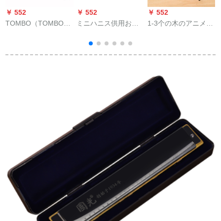
￥ 552
￥ 552
￥ 552
￥
TOMBO（TOMBO）
ミニハニス供用おも
1-3个の木のアニメメ
日本Hope 10高級演
ちゃんハノイ可吹歌
16穴ハの子供に早教
奏十穴ブラスハ6610
曲供楽器ミネセンス4
の益智のおもちゃん
シシリアス調律全
穴8音ハノイ学生の日
の子供に早教の楽器
6610長調クラシック
プロシュート4穴高級
ハ-モニの赤ちゃのペ
D FW/E鉉調
バラ色
プシのプレストを1つ
のセクトにします。