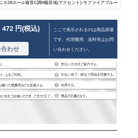
ニカ28ホール複音C調K幅音域(アクセント)-サファイアブルー
 472 円(税込)
ここで表示されるのは商品原価
です。代理費用、送料等はお問
い合わせ
い合わせください。