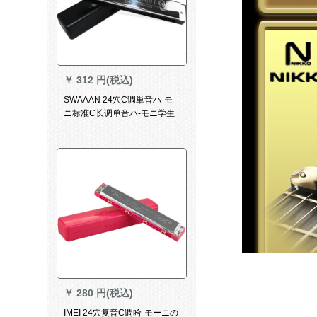
￥
312 円(税込)
SWAAAN 24穴C调単音ハ-モ
ニ标准C长调单音ハ-モニ学生
初学ハ-モニカカ先生の教育推
荐ハ-モニ24穴アクト黒C调(黒
琴盒)
￥
280 円(税込)
IMEI 24穴复音C调哈-モーニの