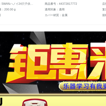
商品名称：SWANハノイ24穴子供初心者大人プロレボリューションc調28穴10穴风琴ハ-モニ24穴复音C调定カラープレートレーザー-星影黒
商品番号：44372817772
店
200.00 g
適用対象：適用
复
調
カバー材質：金属
規