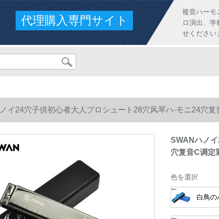
複音ハーモ
代理購入専門サイト
ロ演出、学
せください
ハノイ24穴子供初心者大人プロシュート28穴风琴ハ-モニ24穴复
SWANハノイ
穴复音C调定
色を選択
白鳥の