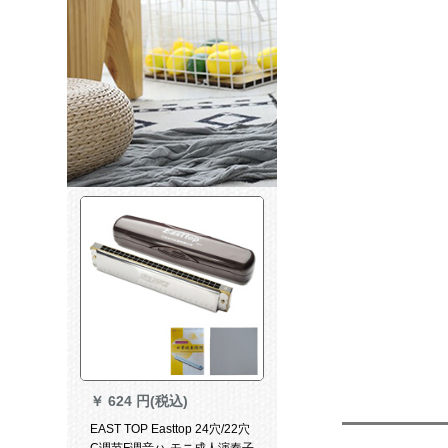
￥
624 円(税込)
EAST TOP Easttop 24穴/22穴
C调节F调音ハ-モニ成人演奏子