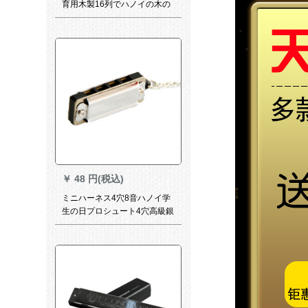
育用木製16列でハノイの木の
おもちゃんの音符を吹くこと
です。
￥
48 円(税込)
ミニハーネス4穴8音ハノイ学
生の日プロシュート4穴高級銀
色