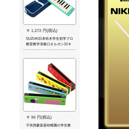
￥
1,272 円(税込)
SUZUKI日本铃木学生初学プロ
教室教学演奏口オルガン32キ
ーボード37キーボードの多种
类のデザィンは37キーボード
MX-37 D国产です。
￥
96 円(税込)
子供啓蒙楽器幼稚園の学生教