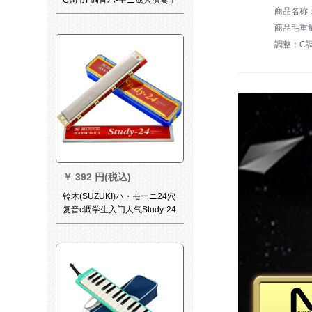
供学生初学楽器ハ-モニ
商品毛重量：
調整：C
￥
392 円(税込)
铃木(SUZUKI)ハ・モーニ24穴
复音c调学生入门人气Study-24
成人自学演奏器