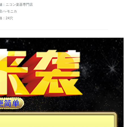
舗：ニコン楽器専門店
音ハ-モニカ
格：24穴