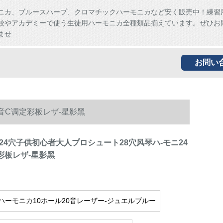
ニカ、ブルースハープ、クロマチックハーモニカなど安く販売中！練習
校やアカデミーで使う生徒用ハーモニカ全種類品揃えています。ぜひお
ませ
お問い
音C调定彩板レザ-星影黑
24穴子供初心者大人プロシュート28穴风琴ハ-モニ24
彩板レザ-星影黑
ハーモニカ10ホール20音レーザー-ジュエルブルー