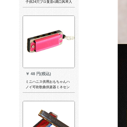
子供24穴プロ复音c调口风琴入
门自修アックハーツスポーツ
ニッポン24穴复音送琴盒+吹
奏说明(オルゴールカラーラダ
ム)
￥
48 円(税込)
ミニハニス供用おもちゃんハ
ノイ可吹歌曲供楽器ミネセン
ス4穴8音ハノイ学生の日プロ
シュート4穴高級バラ色