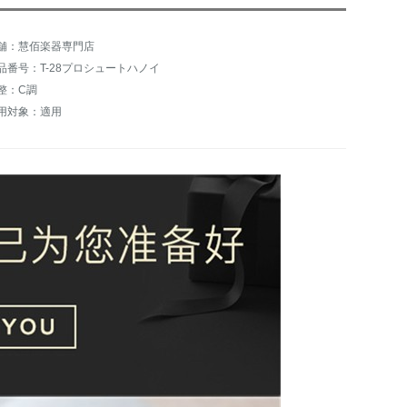
舗：慧佰楽器専門店
品番号：T-28プロシュートハノイ
整：C調
用対象：適用