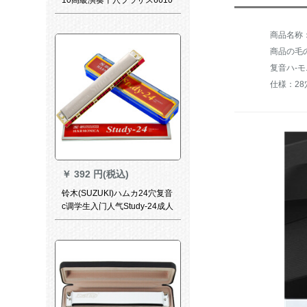
シーズス調律全6610長调クラ
シカル12调セト
商品の毛の重
复音ハ-
仕様：28
￥
392 円(税込)
铃木(SUZUKI)ハムカ24穴复音
c调学生入门人气Study-24成人
自学演奏器【Studiy-24】A调
+皮套