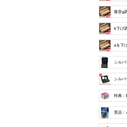
復音g
b下げ
aを下
シルバ
シルバ
特典：
景品：