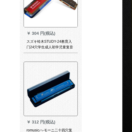
￥
304 円(税込)
スズキ铃木STUDY-24教育入
门24穴学生成人初学児童复音
ハ-モニカク调
￥
312 円(税込)
romusicハ-モーニ二十四穴复