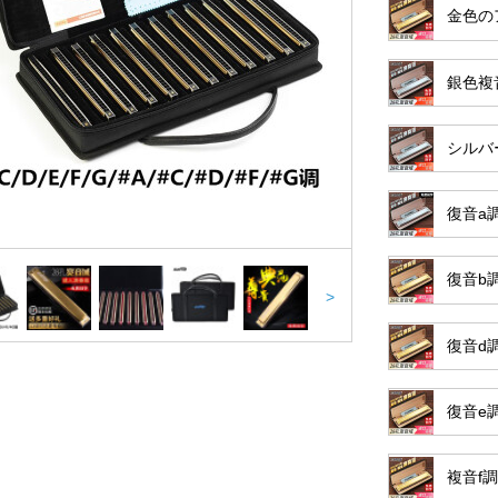
金色の
銀色複
シルバ
復音a
復音b
>
復音d
復音e
複音f