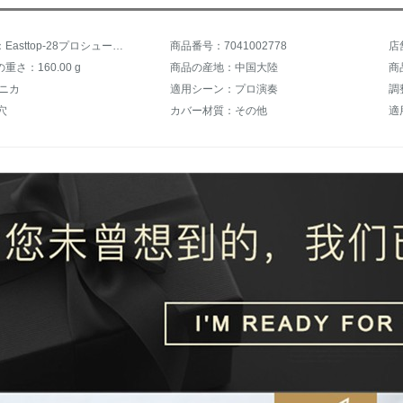
商品名称：Easttop-28プロシュートハノイ
商品番号：7041002778
店
さ：160.00 g
商品の産地：中国大陸
商
モニカ
適用シーン：プロ演奏
調
穴
カバー材質：その他
適