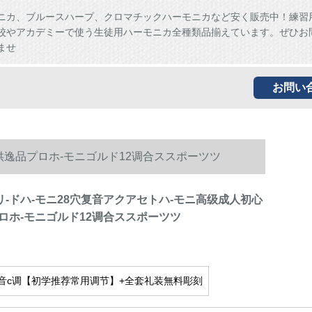
ニカ、ブルースハープ、クロマチックハーモニカなど安く販売中！練習
校やアカデミーで使う生徒用ハーモニカ全種類品揃えています。ぜひお
ませ
お問い
子供逸品プロホ-モニゴルド12调合ススポーツツ
入力リ-ドハ-モニ28穴复音アクアセトハ-モニ高级成人初心
ロホ-モニゴルド12调合ススポーツツ
音c调【初学推荐常用调节】+全套礼装無料彫刻