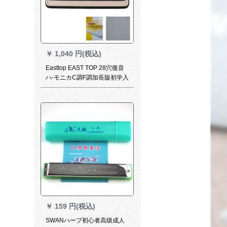
￥
1,040 円(税込)
Easttop EAST TOP 28穴復音
ハ-モニカC調F調加長版初学入
門幅音域奏琴F調
￥
159 円(税込)
SWANハープ初心者高级成人