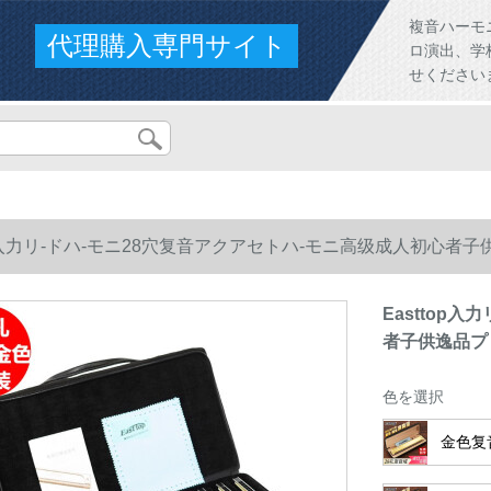
複音ハーモ
代理購入専門サイト
ロ演出、学
せください
top入力リ-ドハ-モニ28穴复音アクアセトハ-モニ高级成人初心者
Easttop
者子供逸品プ
色を選択
金色复