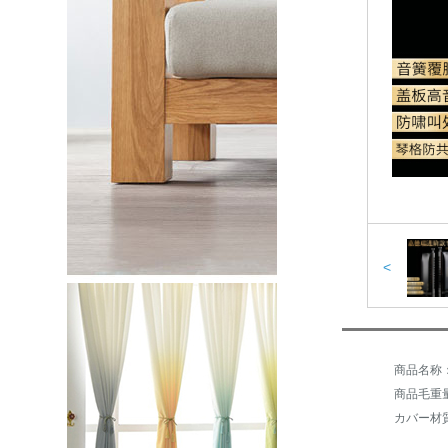
<
商品毛重量：
カバー材