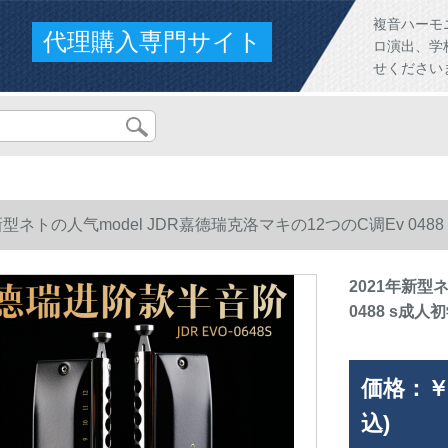
複音ハーモ
代理購入専門サイト
ロ演出、学
せください
新型ネトの人气model JDR嘉德瑞克洛マキの12つのC调Ev 04
2021年新型
0488 s成
価格：
￥
込)