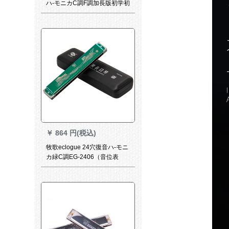
ハ-モニカC調F調加長版初学初
学入門幅音域奏琴C調
￥
864 円(税込)
牧歌eclogue 24穴復音ハ-モニ
カ緑C調EG-2406（音位表
記）