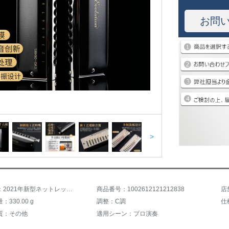
お問
>
商品名称：2021年新型ネットレッドモデルJDR嘉徳瑞克洛克哈ーモーニ進級モデル12穴C調Evoo 0648 s成人初学プロ演奏練習入門
商品番号：1002612121212838
店
330.00 g
調整：C調
仕
質：その他
適用シーン：プロ演奏