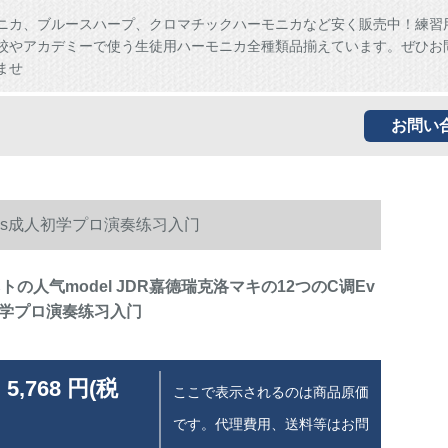
ニカ、ブルースハープ、クロマチックハーモニカなど安く販売中！練習
校やアカデミーで使う生徒用ハーモニカ全種類品揃えています。ぜひお
ませ
お問い
88 s成人初学プロ演奏练习入门
ネトの人气model JDR嘉德瑞克洛マキの12つのC调Ev
人初学プロ演奏练习入门
 5,768 円(税
ここで表示されるのは商品原価
です。代理費用、送料等はお問