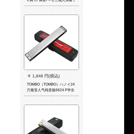
供学生初学楽器ハ-モニ
￥
1,848 円(税込)
TOMBO（TOMBO）ハノイ24
穴複音人气纯音版6624 P学生
初学成人女史中高年演奏器