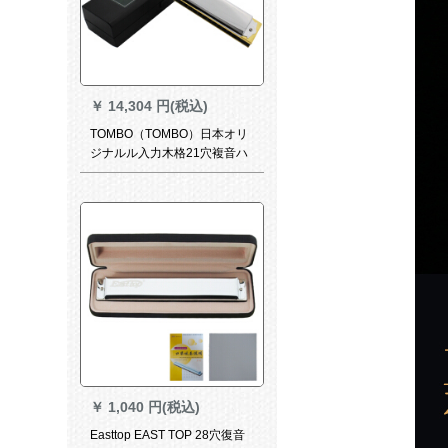
￥
14,304 円(税込)
TOMBO（TOMBO）日本オリ
ジナルル入力木格21穴複音ハ
ノイ演奏コリック・プロシュ
ート1921 S長調B
￥
1,040 円(税込)
Easttop EAST TOP 28穴復音