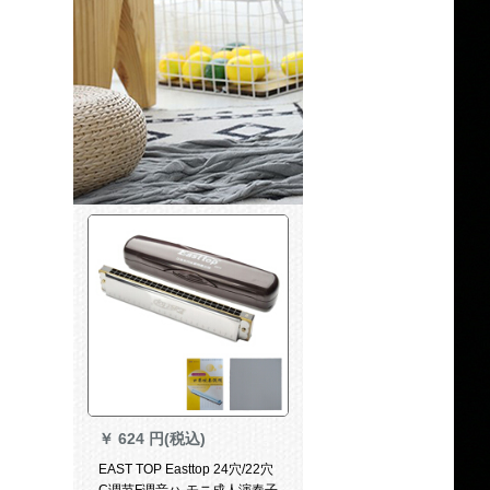
￥
624 円(税込)
EAST TOP Easttop 24穴/22穴
C调节F调音ハ-モニ成人演奏子