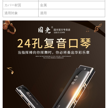
カバー材質
金属
適用対象
適用