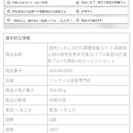
基本的な情報
国光ハ-モニ24穴C调重音输入リ-ド高级成
商品名称
人初心者学生男女児童入门プロ楽器24穴复
音ブルーC调合+全セットプレゼント
商品番号
6318452201
店舗
ジェウィル楽器専門店
商品の毛の重さ
500.00 g
商品の産地
中国大陸
复音ハ-モニカ
复音ハ-モニカ
調整
C調
規格
24穴