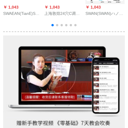
￥ 1,043
￥ 1,043
￥ 1,043
￥
SWAEAN(TianE)SWAN
上海敦煌24穴C调复
SWAN(SWAN)ハノイ
Ha moni 24穴C调ピ
音/アコースティック/
24穴復音ハ-モニ子供
ンク复音演奏ハ-モニ/
エコハーネカ成人高
供ハ-モニ初学入門ハ-
プロ成人児童初学，
级初学児独学ハネモ
モニ演奏ハ-モニ金色
SWAN 14号
カ器敦煌24穴C调复
項(標準版)
音ハネカ