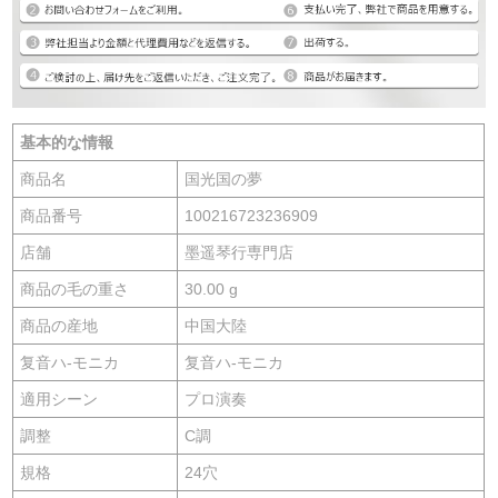
基本的な情報
商品名
国光国の夢
商品番号
100216723236909
店舗
墨遥琴行専門店
商品の毛の重さ
30.00 g
商品の産地
中国大陸
复音ハ-モニカ
复音ハ-モニカ
適用シーン
プロ演奏
調整
C調
規格
24穴