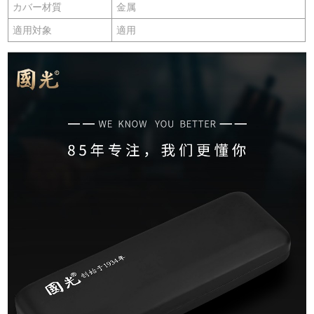
カバー材質
金属
適用対象
適用