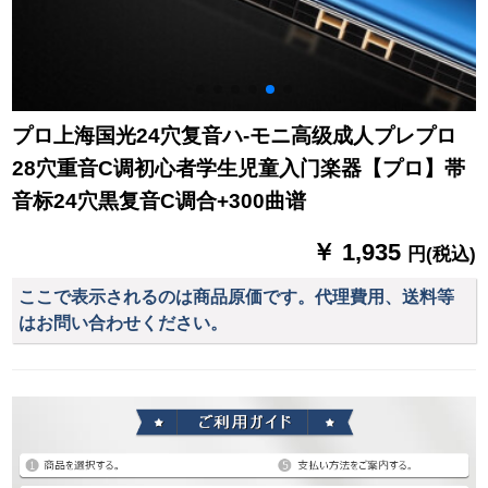
プロ上海国光24穴复音ハ-モニ高级成人プレプロ
28穴重音C调初心者学生児童入门楽器【プロ】帯
音标24穴黒复音C调合+300曲谱
￥ 1,935
円(税込)
ここで表示されるのは商品原価です。代理費用、送料等
はお問い合わせください。