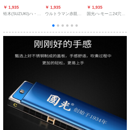
￥ 1,935
￥ 1,935
￥ 1,935
￥
铃木(SUZUKI)ハ・モ
ウルトラマン赤凱と
国光ハ-モーニ24穴重
ーニ24穴复音c调学生
モデルハーイ10穴子
音C调学生初学成人自
入门人气Study-24成
供小学生初心者十穴
学28穴幅音域オーク
琴
人自学演奏器
ブラギルスハートラ
音差复音中高年演奏
ンド赤
楽器【GH-24 OCT】
24穴普通版アルクセ
ン