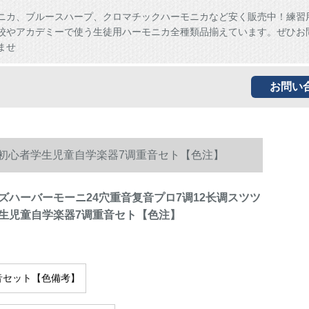
ニカ、ブルースハープ、クロマチックハーモニカなど安く販売中！練習
校やアカデミーで使う生徒用ハーモニカ全種類品揃えています。ぜひお
ませ
お問い
套初心者学生児童自学楽器7调重音セト【色注】
ズハーバーモーニ24穴重音复音プロ7调12长调スツツ
生児童自学楽器7调重音セト【色注】
音セット【色備考】