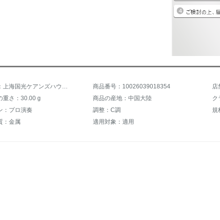
商品名称：上海国光ケアンズハウスモニ24穴重音复音プロプロ7调12长调スーツ全套初心者学生児童自学楽器7调アクセントセット【色备注】
商品番号：10026039018354
店
重さ：30.00 g
商品の産地：中国大陸
ク
ン：プロ演奏
調整：C調
規
質：金属
適用対象：適用