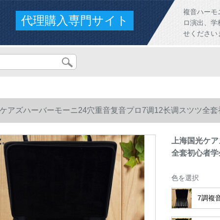
複音ハーモ
代理購入専門サイト
ロ演出、学
せください
ケアズハーバーモーニ24穴重音复音プロ7调12长调スツツ全
上海国光ケア
全套初心者学
色を選択
7調複