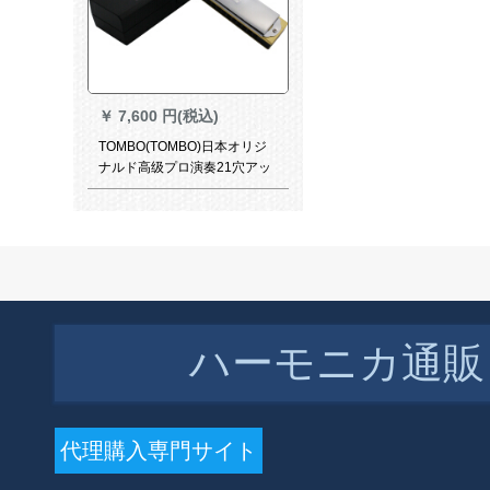
￥
7,600 円(税込)
TOMBO(TOMBO)日本オリジ
ナルド高级プロ演奏21穴アッ
クハークホール9521木制琴格
和声短调Cm-予约款
ハーモニカ通販
￥
1,272 円(税込)
代理購入専門サイト
SUZUKI日本铃木学生初学プロ