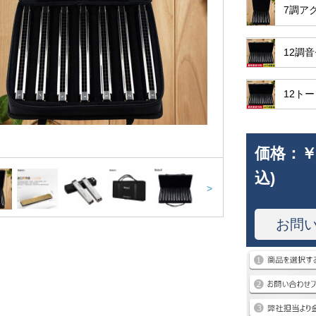
7調ア
12調
12ト
価格：
￥
込)
>
お問