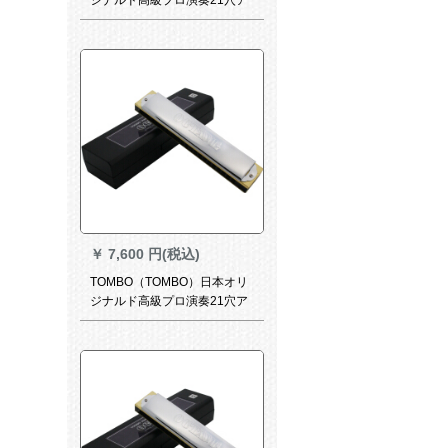
ックハークホール9521木琴格
和声短調A調
￥
7,600 円(税込)
TOMBO（TOMBO）日本オリ
ジナルド高級プロ演奏21穴ア
ックホール9521木琴格和声短
调G唳调A唴调